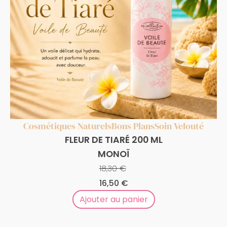
Cosmétiques Naturels
Bons Plans
Soin Velouté
FLEUR DE TIARÉ 200 ML
MONOÏ
18,30
€
Le
Le
16,50
€
prix
prix
Ajouter au panier
initial
actuel
était :
est :