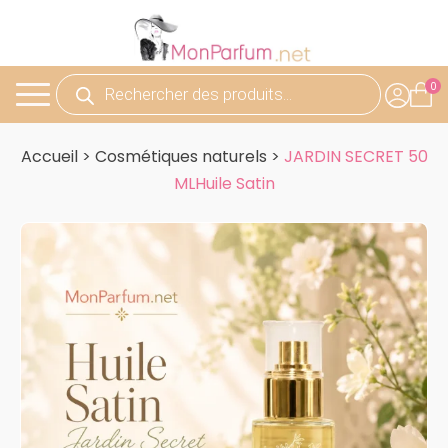
Recherche
de
produits
Accueil
>
Cosmétiques naturels
>
JARDIN SECRET 50
MLHuile Satin