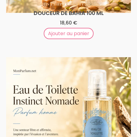
Bons Plans
,
Eaux Fraîches
DOUCEUR DE BAHIA 100 ML
18,60
€
Ajouter au panier