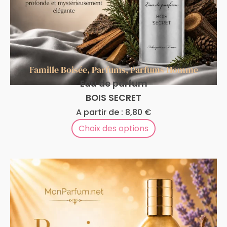
Famille Boisée
,
Parfums
,
Parfums Homme
Eau de parfum
BOIS SECRET
A partir de :
8,80
€
Choix des options