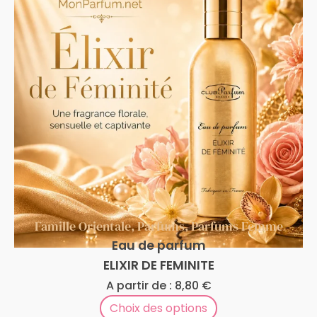
Famille Orientale
,
Parfums
,
Parfums Femme
Eau de parfum
ELIXIR DE FEMINITE
A partir de :
8,80
€
Choix des options