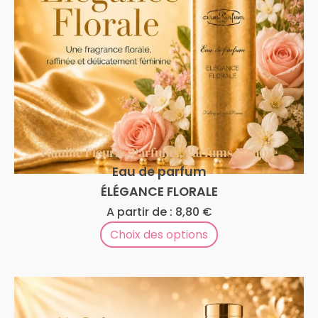
Famille Fleurie
,
Parfums
,
Parfums Femme
Eau de parfum
ÉLÉGANCE FLORALE
A partir de :
8,80
€
Choix des options