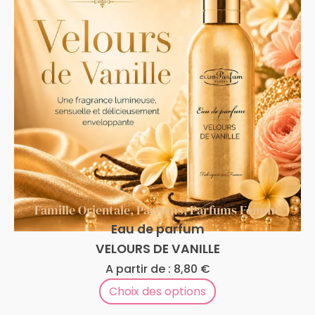
Famille Orientale
,
Parfums
,
Parfums Femme
Eau de parfum
VELOURS DE VANILLE
A partir de :
8,80
€
Choix des options