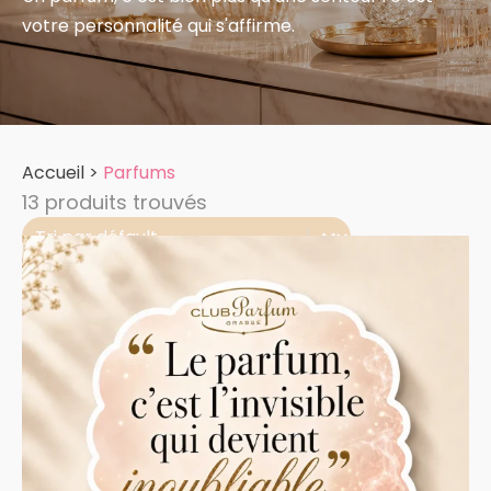
votre personnalité qui s'affirme.
Accueil
>
Parfums
13 produits trouvés
Trier
Trier le contenu