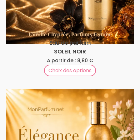
Famille Chyprée
,
Parfums Femme
Eau de parfum
SOLEIL NOIR
A partir de :
8,80
€
Choix des options