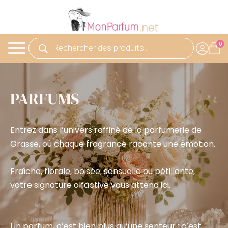
Recherche
de
produits
PARFUMS
Entrez dans l’univers raffiné de la parfumerie de
Grasse, où chaque fragrance raconte une émotion.
Fraîche, florale, boisée, sensuelle ou pétillante,
votre signature olfactive vous attend ici.
Un parfum, c’est bien plus qu’une senteur : c’est