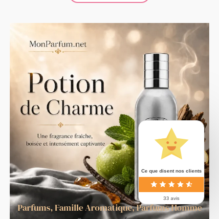
Ce que disent nos clients
33 avis
Parfums
,
Famille Aromatique
,
Parfums Homme