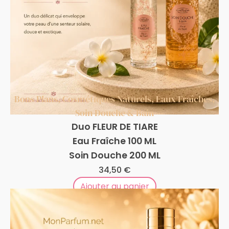
Bons Plans
,
Cosmétiques Naturels
,
Eaux Fraîches
,
Soin Douche & Bain
Duo FLEUR DE TIARE
Eau Fraîche 100 ML
Soin Douche 200 ML
34,50
€
Ajouter au panier