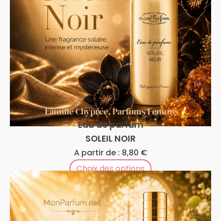
Famille Chyprée
,
Parfums Femme
Eau de parfum
SOLEIL NOIR
A partir de :
8,80
€
Choix des options