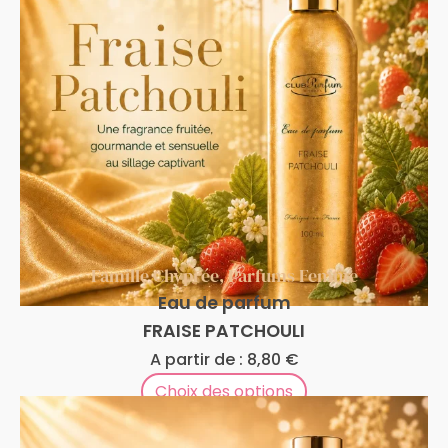
Famille Chyprée
,
Parfums Femme
Eau de parfum
FRAISE PATCHOULI
A partir de :
8,80
€
Choix des options