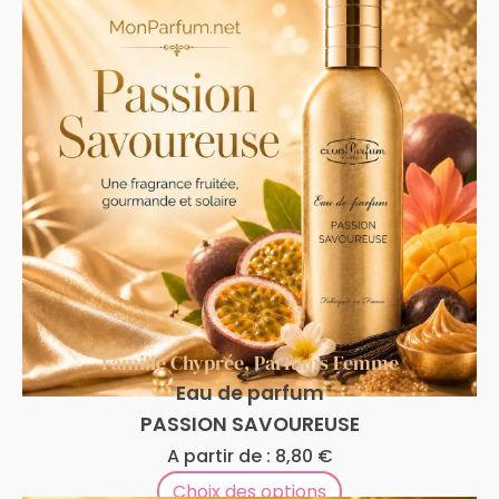
Famille Chyprée
,
Parfums Femme
Eau de parfum
PASSION SAVOUREUSE
A partir de :
8,80
€
Choix des options