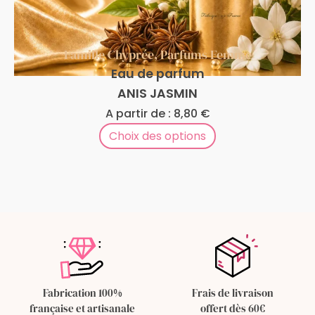
Famille Chyprée
,
Parfums Femme
Eau de parfum
ANIS JASMIN
A partir de :
8,80
€
Choix des options
Fabrication 100%
Frais de livraison
française et artisanale
offert dès 60€