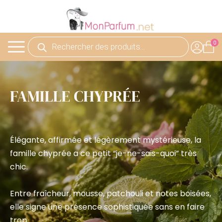
Recherche
de
produits
FAMILLE CHYPRÉE
Élégante, affirmée et légèrement mystérieuse, la
famille chyprée a ce petit “je-ne-sais-quoi” très
chic.
Entre fraîcheur, mousse, patchouli et notes boisées,
elle signe une présence sophistiquée sans en faire
trop.