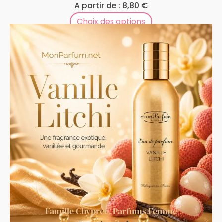
A partir de :
8,80
€
Choix des options
Famille Chyprée
,
Parfums Femme