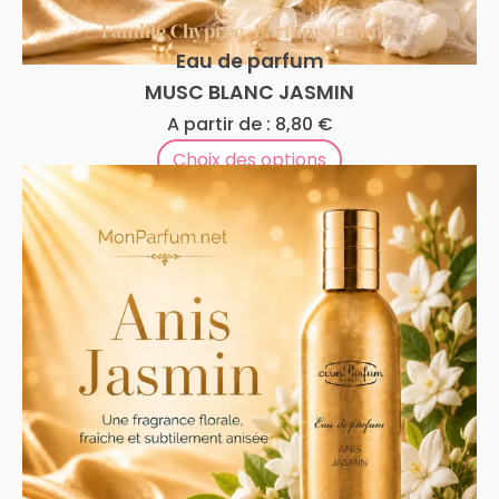
Famille Chyprée
,
Parfums Femme
Eau de parfum
MUSC BLANC JASMIN
A partir de :
8,80
€
Choix des options