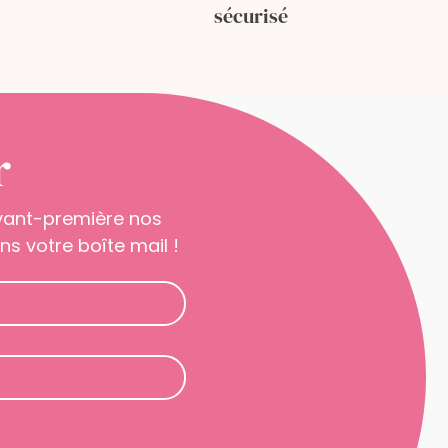
sécurisé
r
avant-première nos
s votre boîte mail !