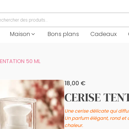
che
Maison
Bons plans
Cadeaux
TENTATION 50 ML
18,00
€
CERISE TEN
U
ne cerise délicate qui diff
Un parfum élégant, rond et 
chaleur
.