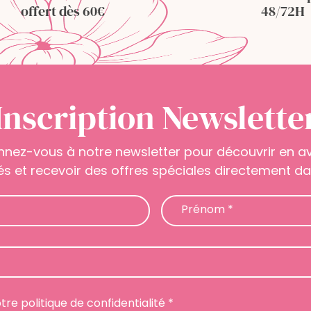
offert dès 60€
48/72H
Inscription Newslette
nnez-vous à notre newsletter pour découvrir en 
s et recevoir des offres spéciales directement dan
Prénom
*
otre politique de confidentialité *