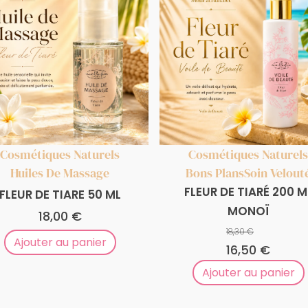
Cosmétiques Naturels
Cosmétiques Naturels
Huiles De Massage
Bons Plans
Soin Velout
FLEUR DE TIARÉ 200 M
FLEUR DE TIARE 50 ML
MONOÏ
18,00
€
18,30
€
Ajouter au panier
Le
16,50
€
Le
prix
prix
Ajouter au panier
initial
actuel
était :
est :