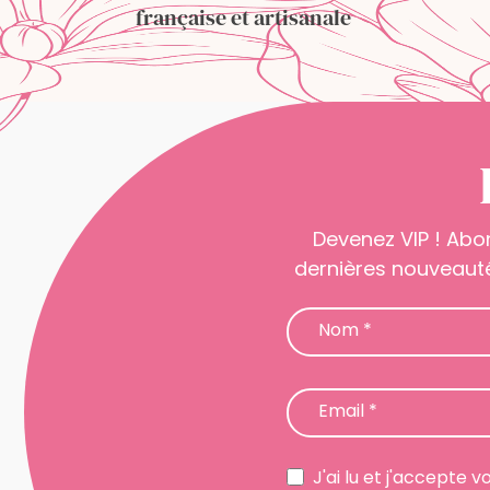
française et artisanale
Devenez VIP ! Abo
dernières nouveauté
Newsletter
Nom
*
Email
*
J'ai lu et j'accepte v