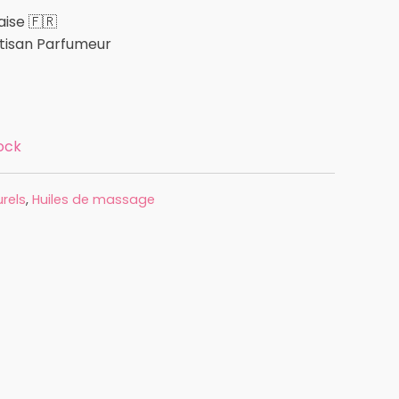
ise 🇫🇷
rtisan Parfumeur
ock
rels
,
Huiles de massage