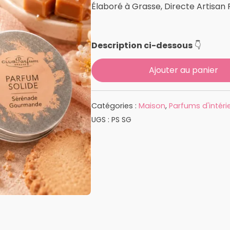
Élaboré à Grasse, Directe Artisan
Description ci-dessous
👇
Ajouter au panier
Catégories :
Maison
,
Parfums d'intéri
UGS :
PS SG