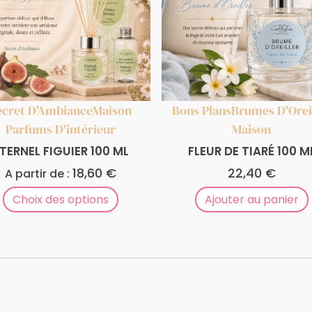
ecret D'Ambiance
Maison
Bons Plans
Brumes D'Orei
Parfums D'intérieur
Maison
TERNEL FIGUIER 100 ML
FLEUR DE TIARÉ 100 M
18,60
€
22,40
€
A partir de :
Choix des options
Ajouter au panier