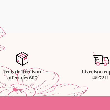
Frais de livraison
Livraison ra
offert dès 60€
48/72H