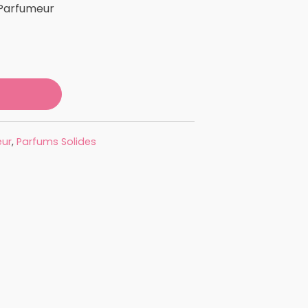
 Parfumeur
eur
,
Parfums Solides