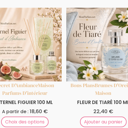
ecret D'Ambiance
Maison
Bons Plans
Brumes D'Orei
Parfums D'intérieur
Maison
TERNEL FIGUIER 100 ML
FLEUR DE TIARÉ 100 M
18,60
€
22,40
€
A partir de :
Choix des options
Ajouter au panier