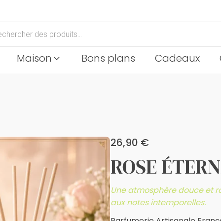
che
Maison
Bons plans
Cadeaux
26,90
€
ROSE ÉTERN
Une atmosphère douce et raf
aux notes intemporelles
.
Parfumerie Artisanale França