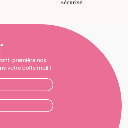
sécurisé
r
avant-première nos
s votre boîte mail !