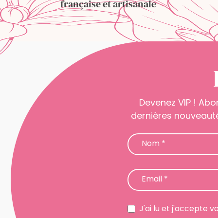
française et artisanale
Devenez VIP ! Abo
dernières nouveauté
Newsletter
Nom
*
Email
*
J'ai lu et j'accepte v