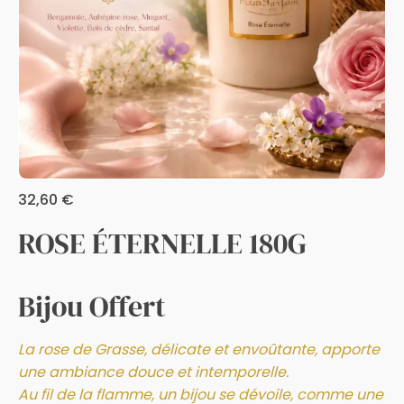
32,60
€
ROSE ÉTERNELLE 180G
Bijou Offert
La rose de Grasse, délicate et envoûtante,
apporte
une ambiance douce et intemporelle
.
Au fil de la flamme, un bijou se dévoile, comme une