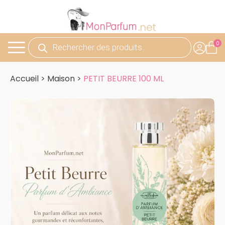
Recherche
de
produits
Accueil
>
Maison
>
PETIT BEURRE 100 ML