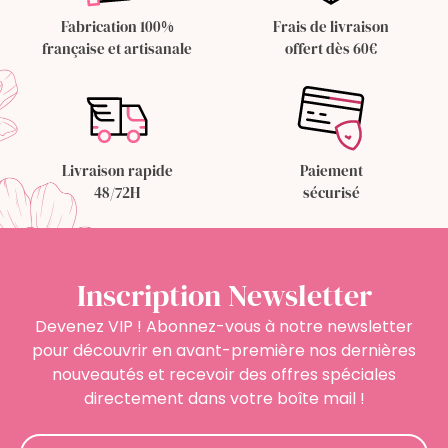
Fabrication 100%
Frais de livraison
française et artisanale
offert dès 60€
Livraison rapide
Paiement
48/72H
sécurisé
Inscription Newsletter
Devenez VIP ! Abonnez-vous à notre newsletter
pour découvrir en avant-première nos dernières
nouveautés et recevoir des offres spéciales
directement dans votre boîte mail !
Newsletter