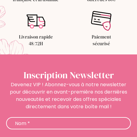
Livraison rapide
Paiement
48/72H
sécurisé
Inscription Newsletter
Devenez VIP ! Abonnez-vous à notre newsletter
pour découvrir en avant-première nos dernières
nouveautés et recevoir des offres spéciales
directement dans votre boîte mail !
Newsletter
Nom
*