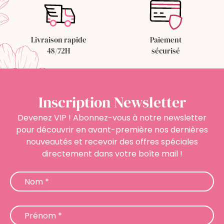
Livraison rapide
Paiement
48/72H
sécurisé
Inscription Newsletter
Devenez VIP ! Abonnez-vous à notre newsletter
pour découvrir en avant-première nos dernières
nouveautés et recevoir des offres spéciales
directement dans votre boîte mail !
Newsletter
Nom
*
Prénom
*