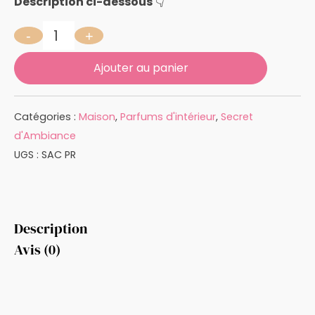
Description ci-dessous
👇
-
+
quantité de POUDRE DE RIZ 100 ML
Ajouter au panier
Catégories :
Maison
,
Parfums d'intérieur
,
Secret
d'Ambiance
UGS :
SAC PR
Description
Avis (0)