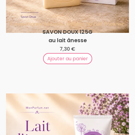
Cosmétiques Naturels
,
Gamme Au Lait D'ânesse
SAVON DOUX 125G
au lait ânesse
7,30
€
Ajouter au panier