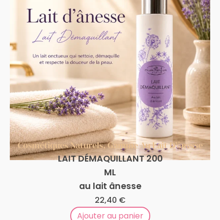
Cosmétiques Naturels
,
Gamme Au Lait D'ânesse
LAIT DÉMAQUILLANT 200
ML
au lait ânesse
22,40
€
Ajouter au panier