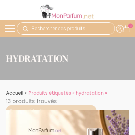
Recherche
de
produits
HYDRATATION
Accueil
>
Produits étiquetés « hydratation »
13 produits trouvés
Trier
Trier le contenu