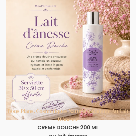
Bons Plans
,
Cosmétiques Naturels
,
Gamme Au Lait
D'ânesse
CREME DOUCHE 200 ML