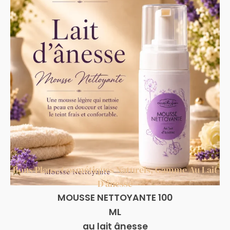
Bons Plans
,
Cosmétiques Naturels
,
Gamme Au Lait
D'ânesse
MOUSSE NETTOYANTE 100
ML
au lait ânesse