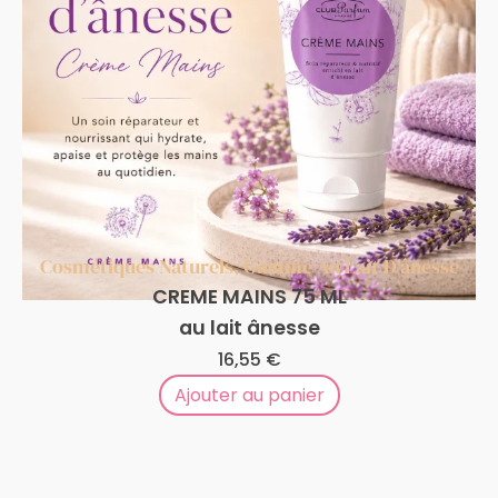
Cosmétiques Naturels
,
Gamme Au Lait D'ânesse
CREME MAINS 75 ML
au lait ânesse
16,55
€
Ajouter au panier